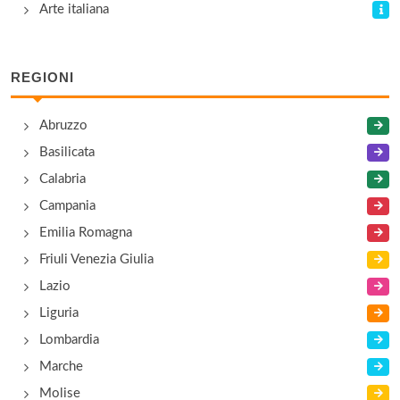
Castel San Pietro
Arte italiana
località Glare , Vigo
REGIONI
Castel Stenico
strada Statale per Tione , Stenico
Abruzzo
Basilicata
Castel Thun
Calabria
località Vigo di Ton , Vigo
Campania
Emilia Romagna
Friuli Venezia Giulia
Lazio
Liguria
Lombardia
Marche
Molise