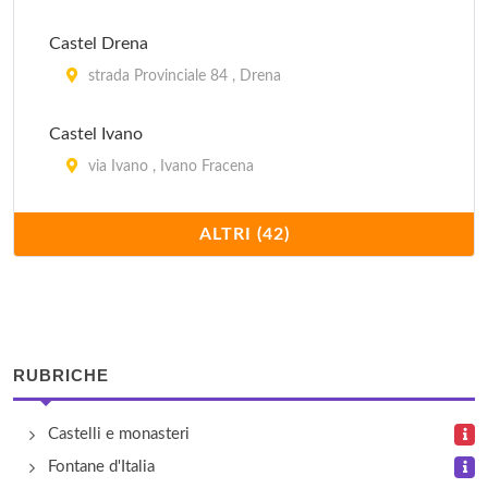
Castel Drena
strada Provinciale 84 , Drena
Castel Ivano
via Ivano , Ivano Fracena
Castel Noarna
ALTRI (42)
località Molini , Noarna
Castel Pietra
strada Statale del Brennero , Calliano
RUBRICHE
Castel Romano
Castelli e monasteri
via Castello , Pieve di Bono
Fontane d'Italia