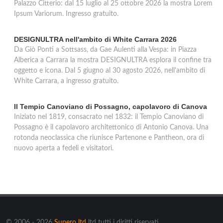
Palazzo Citterio: dal 15 luglio al 25 ottobre 2026 la mostra Lorem
Ipsum Variorum. Ingresso gratuito.
DESIGNULTRA nell'ambito di White Carrara 2026
Da Giò Ponti a Sottsass, da Gae Aulenti alla Vespa: in Piazza
Alberica a Carrara la mostra DESIGNULTRA esplora il confine tra
oggetto e icona. Dal 5 giugno al 30 agosto 2026, nell'ambito di
White Carrara, a ingresso gratuito.
Il Tempio Canoviano di Possagno, capolavoro di Canova
Iniziato nel 1819, consacrato nel 1832: il Tempio Canoviano di
Possagno è il capolavoro architettonico di Antonio Canova. Una
rotonda neoclassica che riunisce Partenone e Pantheon, ora di
nuovo aperta a fedeli e visitatori.
© 2006 - 2026
Supero ltd
ltd tutti i diritti riservati.