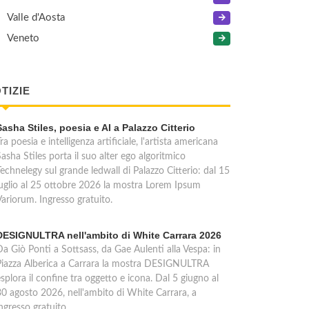
Valle d'Aosta
Veneto
TIZIE
Sasha Stiles, poesia e AI a Palazzo Citterio
ra poesia e intelligenza artificiale, l'artista americana
asha Stiles porta il suo alter ego algoritmico
echnelegy sul grande ledwall di Palazzo Citterio: dal 15
luglio al 25 ottobre 2026 la mostra Lorem Ipsum
Variorum. Ingresso gratuito.
DESIGNULTRA nell'ambito di White Carrara 2026
Da Giò Ponti a Sottsass, da Gae Aulenti alla Vespa: in
Piazza Alberica a Carrara la mostra DESIGNULTRA
splora il confine tra oggetto e icona. Dal 5 giugno al
30 agosto 2026, nell'ambito di White Carrara, a
ngresso gratuito.