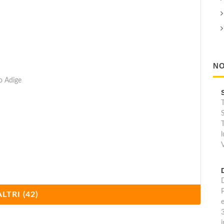
NO
to Adige
T
S
T
ALTRI (42)
e
i