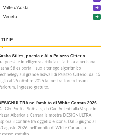
Valle d'Aosta
Veneto
TIZIE
Sasha Stiles, poesia e AI a Palazzo Citterio
ra poesia e intelligenza artificiale, l'artista americana
asha Stiles porta il suo alter ego algoritmico
echnelegy sul grande ledwall di Palazzo Citterio: dal 15
luglio al 25 ottobre 2026 la mostra Lorem Ipsum
Variorum. Ingresso gratuito.
DESIGNULTRA nell'ambito di White Carrara 2026
Da Giò Ponti a Sottsass, da Gae Aulenti alla Vespa: in
Piazza Alberica a Carrara la mostra DESIGNULTRA
splora il confine tra oggetto e icona. Dal 5 giugno al
30 agosto 2026, nell'ambito di White Carrara, a
ngresso gratuito.