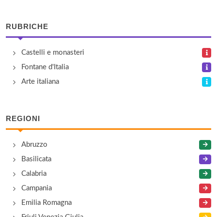
campo dei Frari 3072, Venezia
RUBRICHE
Ca' Da Mosto
Castelli e monasteri
calle Da Mosto 1533, Venezia
Fontane d'Italia
Ca' Foscari
Arte italiana
calle Foscari 3246, Venezia
REGIONI
Ca' Giustinian
San Marco 1364, Venezia
Abruzzo
Basilicata
Ca' Rezzonico
Calabria
Dorsoduro 3136, Venezia
Campania
Emilia Romagna