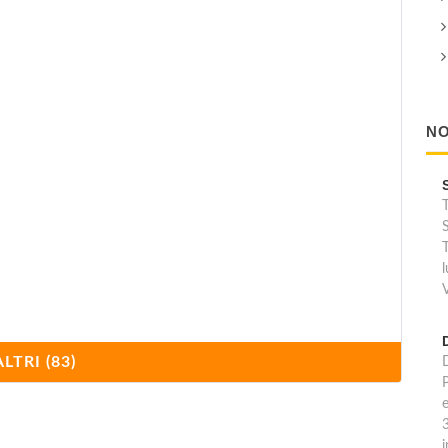
NO
T
S
T
ALTRI (83)
e
i