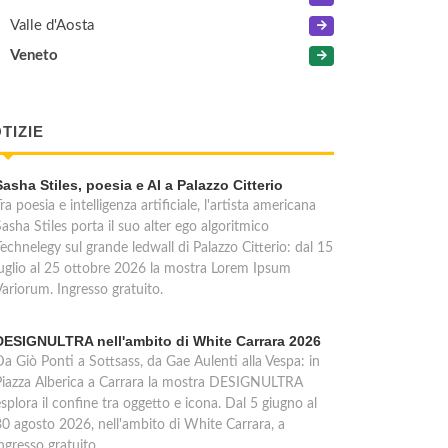
Valle d'Aosta
Veneto
TIZIE
Sasha Stiles, poesia e AI a Palazzo Citterio
ra poesia e intelligenza artificiale, l'artista americana
asha Stiles porta il suo alter ego algoritmico
echnelegy sul grande ledwall di Palazzo Citterio: dal 15
luglio al 25 ottobre 2026 la mostra Lorem Ipsum
Variorum. Ingresso gratuito.
DESIGNULTRA nell'ambito di White Carrara 2026
Da Giò Ponti a Sottsass, da Gae Aulenti alla Vespa: in
Piazza Alberica a Carrara la mostra DESIGNULTRA
splora il confine tra oggetto e icona. Dal 5 giugno al
30 agosto 2026, nell'ambito di White Carrara, a
ngresso gratuito.