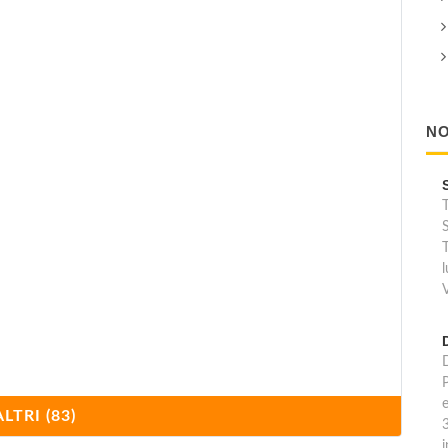
NO
T
S
T
e
ALTRI (83)
i