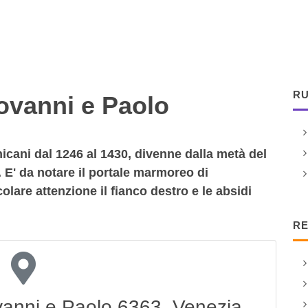
RU
ovanni e Paolo
icani dal 1246 al 1430, divenne dalla metà del
. E' da notare il portale marmoreo di
lare attenzione il fianco destro e le absidi
RE
vanni e Paolo 6363, Venezia