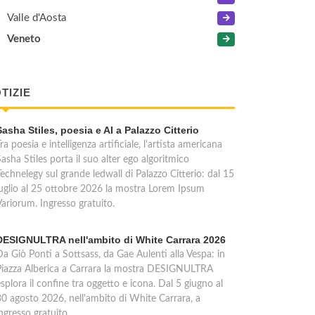
Valle d'Aosta
Veneto
TIZIE
Sasha Stiles, poesia e AI a Palazzo Citterio
ra poesia e intelligenza artificiale, l'artista americana
asha Stiles porta il suo alter ego algoritmico
echnelegy sul grande ledwall di Palazzo Citterio: dal 15
luglio al 25 ottobre 2026 la mostra Lorem Ipsum
Variorum. Ingresso gratuito.
DESIGNULTRA nell'ambito di White Carrara 2026
Da Giò Ponti a Sottsass, da Gae Aulenti alla Vespa: in
Piazza Alberica a Carrara la mostra DESIGNULTRA
splora il confine tra oggetto e icona. Dal 5 giugno al
30 agosto 2026, nell'ambito di White Carrara, a
ngresso gratuito.