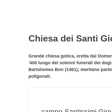
Chiesa dei Santi Gi
Grande chiesa gotica, eretta dai Domen
'400 luogo dei solenni funerali dei dogi
Bartolomeo Bon (1461); meritano partico
poligonali.
campo Santissimi Gio