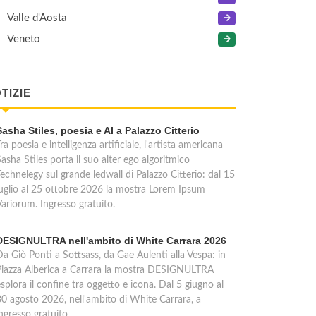
Valle d'Aosta
Veneto
TIZIE
Sasha Stiles, poesia e AI a Palazzo Citterio
ra poesia e intelligenza artificiale, l'artista americana
asha Stiles porta il suo alter ego algoritmico
echnelegy sul grande ledwall di Palazzo Citterio: dal 15
luglio al 25 ottobre 2026 la mostra Lorem Ipsum
Variorum. Ingresso gratuito.
DESIGNULTRA nell'ambito di White Carrara 2026
Da Giò Ponti a Sottsass, da Gae Aulenti alla Vespa: in
Piazza Alberica a Carrara la mostra DESIGNULTRA
splora il confine tra oggetto e icona. Dal 5 giugno al
30 agosto 2026, nell'ambito di White Carrara, a
ngresso gratuito.