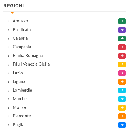
REGIONI
Basilica di San Giovanni
Abruzzo
piazza San Giovanni in Laterano 4, Roma
Basilicata
Basilica di San Marco Evangelista al Campidoglio
Calabria
piazza San Marco 48, Roma
Campania
Emilia Romagna
Friuli Venezia Giulia
Lazio
Liguria
Lombardia
Marche
Molise
Piemonte
Puglia