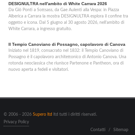
DESIGNULTRA nell'ambito di White Carrara 2026
Da Giò Ponti a Sottsass, da Gae Aulenti alla Vespa: in Piazza
Alberica a Carrara la mostra DESIGNULTRA esplora il confine tra
oggetto e icona. Dal 5 giugno al 30 agosto 2026, nell'ambito di
White Carrara, a ingresso gratuito.
Il Tempio Canoviano di Possagno, capolavoro di Canova
Iniziato nel 1819, consacrato nel 1832: il Tempio Canoviano di
Possagno è il capolavoro architettonico di Antonio Canova. Una
rotonda neoclassica che riunisce Partenone e Pantheon, ora di
nuovo aperta a fedeli e visitatori.
© 2006 - 2026
Supero ltd
ltd tutti i diritti riservati.
Privacy Policy
Contatti
/
Sitemap