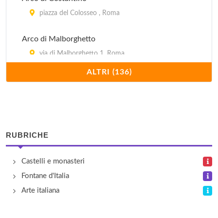
piazza del Colosseo , Roma
Arco di Malborghetto
via di Malborghetto 1, Roma
ALTRI (136)
Area Sacra di Sant'Omobono
vico Jugario 4, Roma
Auditorium di Mecenate
RUBRICHE
largo Leopardi 2, Roma
Auditorium-Parco della Musica
Castelli e monasteri
viale Pietro de Coubertin 15, Roma
Fontane d'Italia
Arte italiana
Basilica di San Clemente
piazza San Clemente , Roma