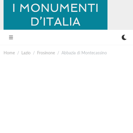
Home
Lazio
Frosinone
Abbazia di Montecassino