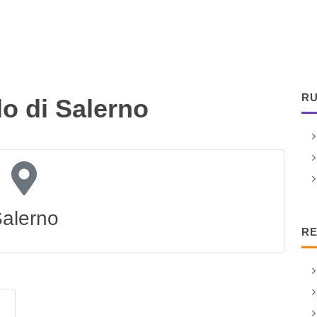
RU
o di Salerno
alerno
RE