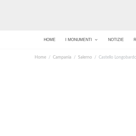
HOME
I MONUMENTI
NOTIZIE
Home
Campania
Salerno
Castello Longobardo