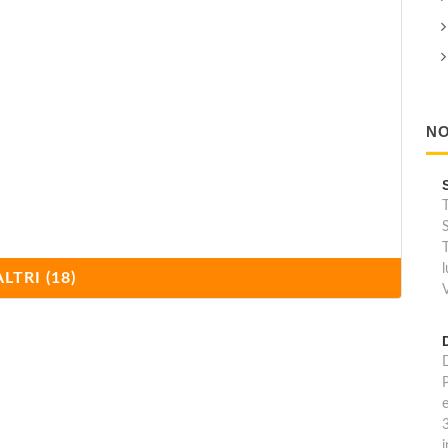
NO
T
S
T
ALTRI (18)
e
i