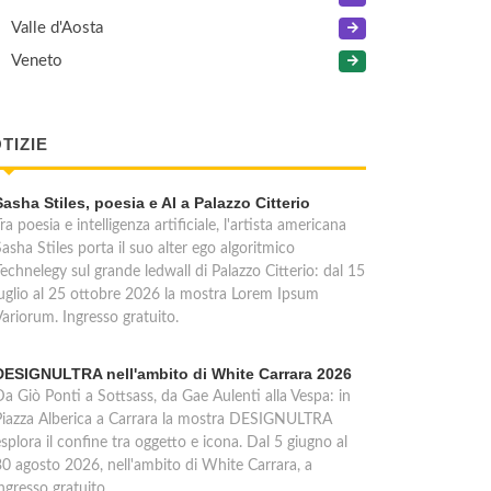
Valle d'Aosta
Veneto
TIZIE
Sasha Stiles, poesia e AI a Palazzo Citterio
ra poesia e intelligenza artificiale, l'artista americana
asha Stiles porta il suo alter ego algoritmico
echnelegy sul grande ledwall di Palazzo Citterio: dal 15
luglio al 25 ottobre 2026 la mostra Lorem Ipsum
Variorum. Ingresso gratuito.
DESIGNULTRA nell'ambito di White Carrara 2026
Da Giò Ponti a Sottsass, da Gae Aulenti alla Vespa: in
Piazza Alberica a Carrara la mostra DESIGNULTRA
splora il confine tra oggetto e icona. Dal 5 giugno al
30 agosto 2026, nell'ambito di White Carrara, a
ngresso gratuito.